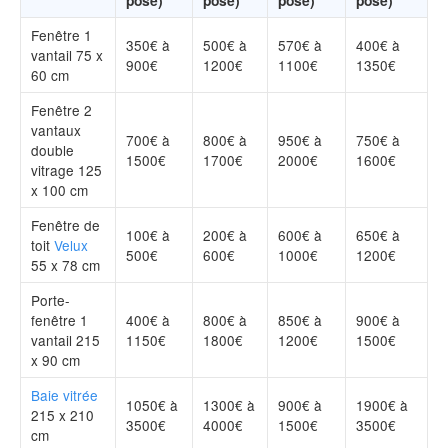
Fenêtre 1
350€ à
500€ à
570€ à
400€ à
vantail 75 x
900€
1200€
1100€
1350€
60 cm
Fenêtre 2
vantaux
700€ à
800€ à
950€ à
750€ à
double
1500€
1700€
2000€
1600€
vitrage 125
x 100 cm
Fenêtre de
100€ à
200€ à
600€ à
650€ à
toit
Velux
500€
600€
1000€
1200€
55 x 78 cm
Porte-
fenêtre 1
400€ à
800€ à
850€ à
900€ à
vantail 215
1150€
1800€
1200€
1500€
x 90 cm
Baie vitrée
1050€ à
1300€ à
900€ à
1900€ à
215 x 210
3500€
4000€
1500€
3500€
cm