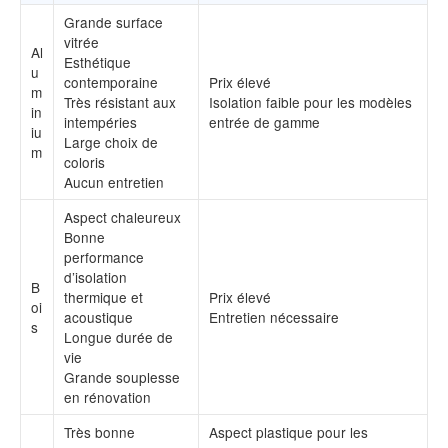
Grande surface
vitrée
Al
Esthétique
u
contemporaine
Prix élevé
m
Très résistant aux
Isolation faible pour les modèles
in
intempéries
entrée de gamme
iu
Large choix de
m
coloris
Aucun entretien
Aspect chaleureux
Bonne
performance
d’isolation
B
thermique et
Prix élevé
oi
acoustique
Entretien nécessaire
s
Longue durée de
vie
Grande souplesse
en rénovation
Très bonne
Aspect plastique pour les