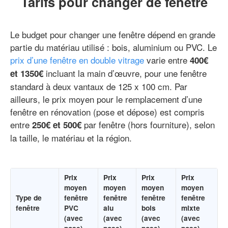
Tarifs pour changer de fenêtre
Le budget pour changer une fenêtre dépend en grande
partie du matériau utilisé : bois, aluminium ou PVC. Le
prix d’une fenêtre en double vitrage
varie entre
400€
incluant la main d’œuvre, pour une fenêtre
et 1350€
standard à deux vantaux de 125 x 100 cm. Par
ailleurs, le prix moyen pour le remplacement d’une
fenêtre en rénovation (pose et dépose) est compris
entre
par fenêtre (hors fourniture), selon
250€ et 500€
la taille, le matériau et la région.
Prix
Prix
Prix
Prix
moyen
moyen
moyen
moyen
Type de
fenêtre
fenêtre
fenêtre
fenêtre
fenêtre
PVC
alu
bois
mixte
(avec
(avec
(avec
(avec
pose)
pose)
pose)
pose)